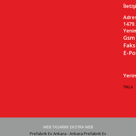
İleti
Adres
1479.
Yenim
Gsm 
Faks
E-Po
Yeri
TIKLA
WEB TASARIM: EKSTRA WEB
Prefabrik Ev Ankara - Ankara Prefabrik Ev