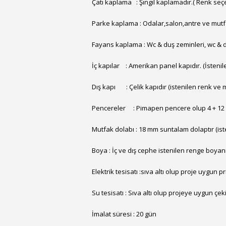
Çatı kaplama : Şıngıl kaplamadır.( Renk seç
Parke kaplama : Odalar,salon,antre ve mutfak
Fayans kaplama : Wc & duş zeminleri, wc & d
İç kapılar : Amerikan panel kapıdır. (İstenil
Dış kapı : Çelik kapıdır (istenilen renk ve 
Pencereler : Pimapen pencere olup 4 + 12 + 
Mutfak dolabı : 18 mm suntalam dolaptır (ist
Boya : İç ve dış cephe istenilen renge boyan
Elektrik tesisatı :sıva altı olup proje uygun pr
Su tesisatı : Sıva altı olup projeye uygun çekil
İmalat süresi : 20 gün