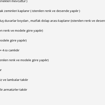
enekleri mevcuttur )
 zeminleri kaplanır ( istenilen renk ve desende yapılır )
uş duvarlar boydan , mutfak dolap arası kaplanır (istenilen renk ve desend
en renk ve modele göre yapılır)
modele göre yapılır)
4 ısı camlıdır
enilen renk ve modele göre yapılır)
ır
iz ve lambalar takılır
ir.armatürler takılır