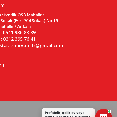
şim
 :
İvedik OSB Mahallesi
 Sokak (Eski 704 Sokak) No:19
ahalle / Ankara
: 0541 936 83 39
 : 0312 395 76 41
sta : emiryapi.tr@gmail.com
miz
Prefabrik, çelik ev veya