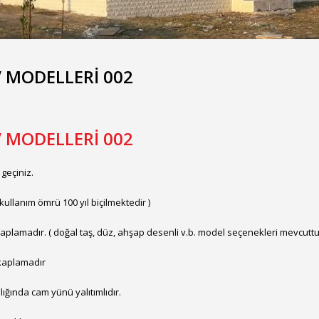
V MODELLERİ 002
V MODELLERİ 002
 geçiniz.
( kullanım ömrü 100 yıl biçilmektedir )
plamadır. ( doğal taş, düz, ahşap desenli v.b. model seçenekleri mevcuttur
 kaplamadır
lığında cam yünü yalıtımlıdır.