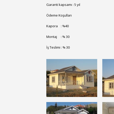
Garanti kapsamı : 5 yıl
Ödeme Koşulları
Kapora : %40
Montaj : % 30
İş Teslimi : % 30