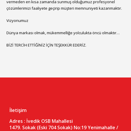
vermeden en kısa zamanda sunmuş olduğumuz profesyonel
çözümlerimizi faaliyete geçirip müşteri memnuniyeti kazanmaktır.
Vizyonumuz
Dünya markası olmak, mükemmelliğe yolculukta öncü olmaktır…
BİZİ TERCİH ETTİĞİNİZ İÇİN TEŞEKKÜR EDERİZ.
İletişim
Adres :
İvedik OSB Mahallesi
1479. Sokak (Eski 704 Sokak) No:19
Yenimahalle /