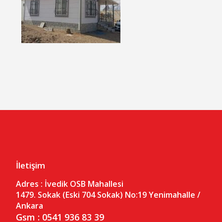
İletişim
Adres :
İvedik OSB Mahallesi
1479. Sokak (Eski 704 Sokak) No:19
Yenimahalle /
Ankara
Gsm : 0541 936 83 39