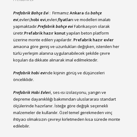
Prefabrik Bahçe Evi
: Firmamız
Ankara
da
bahçe
evi
,evleri,
hobi evi
,evleri,
fiyatları
ve modelleri imalatı
yapmaktadır.
Prefabrik bahçe evi
Fabrikasyon olarak
üretir.
Prefabrik hazır konut
yapılan beton platform
üzerine monte edilen yapılardır.
Prefabrik hazır evler
amacına göre geniş ve uzunlukları değişken, istenilen her
türlü yerleşim alanına uygulanabilecek şekilde çevre
koşuları da dikkate alınarak imal edilmektedir.
Prefabrik hobi ev
inde kişinin görüş ve düşünceleri
önceliklidir.
Prefabrik Hobi Evleri
,
ses-ısı izolasyonu, yangın ve
depreme dayanıklılığı bakımından uluslararası standart
ölçülerinde hazırlanır. İsteğe göre değişik seçenekli
malzemeler de kullanılır. Özel temel gerekmeden vinç
ihtiyacı olmaksızın çevreyi kirletmeden kısa sürede monte
edilebilir.