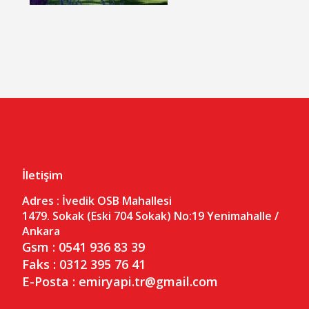
İletişim
Adres :
İvedik OSB Mahallesi
1479. Sokak (Eski 704 Sokak) No:19
Yenimahalle /
Ankara
Gsm : 0541 936 83 39
Faks : 0312 395 76 41
E-Posta : emiryapi.tr@gmail.com