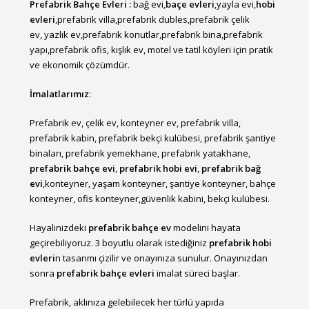
Prefabrik Bahçe Evleri :
bağ evi,
baçe evleri
,yayla evi,
hobi
evleri
,prefabrik villa,prefabrik dubles,prefabrik çelik
ev, yazlık ev,prefabrik konutlar,prefabrik bina,prefabrik
yapı,prefabrik ofis, kışlık ev, motel ve tatil köyleri için pratik
ve ekonomik çözümdür.
İmalatlarımız
:
Prefabrik ev, çelik ev, konteyner ev, prefabrik villa,
prefabrik kabin, prefabrik bekçi kulübesi, prefabrik şantiye
binaları, prefabrik yemekhane, prefabrik yatakhane,
prefabrik bahçe evi
,
prefabrik hobi evi
,
prefabrik bağ
evi
,konteyner, yaşam konteyner, şantiye konteyner, bahçe
konteyner, ofis konteyner,güvenlik kabini, bekçi kulübesi.
Hayalinizdeki
prefabrik bahçe ev
modelini hayata
geçirebiliyoruz. 3 boyutlu olarak istediğiniz
prefabrik hobi
evleri
n tasarımı çizilir ve onayınıza sunulur. Onayınızdan
sonra
prefabrik bahçe evleri
imalat süreci başlar.
Prefabrik, aklınıza gelebilecek her türlü yapıda